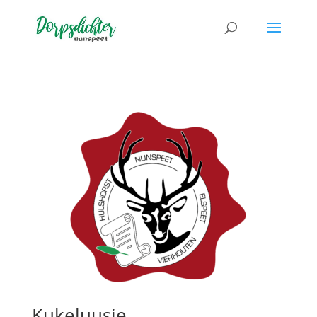
Kukeluusje